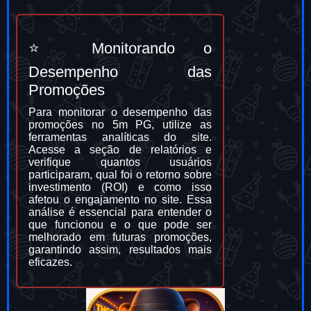
⭐ Monitorando o
Desempenho das
Promoções
Para monitorar o desempenho das
promoções no 5m PG, utilize as
ferramentas analíticas do site.
Acesse a seção de relatórios e
verifique quantos usuários
participaram, qual foi o retorno sobre
investimento (ROI) e como isso
afetou o engajamento no site. Essa
análise é essencial para entender o
que funcionou e o que pode ser
melhorado em futuras promoções,
garantindo assim, resultados mais
eficazes.