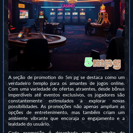
A seção de promotion do 5m pg se destaca como um
verdadeiro templo para os amantes de jogos online.
Com uma variedade de ofertas atraentes, desde bônus
imperdíveis até eventos exclusivos, os jogadores são
constantemente estimulados a explorar novas
possibilidades. As promoções não apenas ampliam as
opções de entretenimento, mas também criam um
ambiente vibrante que encoraja o engajamento e a
lealdade do usuário.
Cada promoção é desenhada com o intuito de